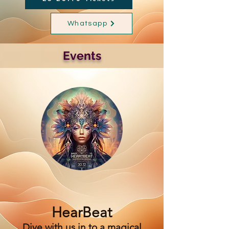
Whatsapp
Events
HearBeat
Dive with us in to a magical